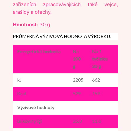
–
zařízeních zpracovávajících také vejce,
l
arašídy a ořechy.
í
Hmotnost:
30 g
s
k
PRŮMĚRNÁ VÝŽIVOVÁ HODNOTA VÝROBKU:
o
v
Energetická hodnota
Na
Na 1
é
100
tyčinku
o
g
30 g
ř
í
kJ
2205
662
š
Kcal
529
159
k
y
Výživové hodnoty
m
n
Bílkoviny (g)
35,0
11,0
o