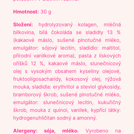
B
Hmotnost:
30 g
u
e
Složení:
hydrolyzovaný kolagen, mléčná
n
bílkovina, bílá čokoláda se sladidly 13 %
o
(kakaové máslo, sušené plnotučné mléko,
b
emulgátor: sójový lecitin, sladidlo: maltitol,
í
přírodní vanilkové aroma), pasta z lískových
l
oříšků 12 %, kakaové máslo, slunečnicový
á
olej s vysokým obsahem kyseliny olejové,
č
fruktooligosacharidy, kokosový olej, rýžová
o
mouka, sladidla: erythritol a steviol glykosidy,
k
bramborový škrob, sušené plnotučné mléko,
o
emulgátor: slunečnicový lecitin, kukuřičný
l
škrob, mouka z quinoi, vanilek, kypřící látky:
á
hydrogenuhličitan sodný a amonný.
d
a
Alergeny: sója, mléko.
Vyrobeno na