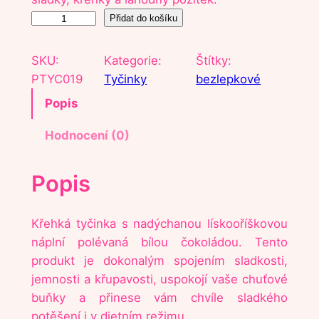
P
Přidat do košíku
r
o
SKU:
Kategorie:
Štítky:
t
PTYC019
Tyčinky
bezlepkové
e
Popis
i
n
Hodnocení (0)
o
v
Popis
á
t
y
Křehká tyčinka s nadýchanou lískooříškovou
č
náplní polévaná bílou čokoládou. Tento
i
produkt je dokonalým spojením sladkosti,
n
jemnosti a křupavosti, uspokojí vaše chuťové
k
buňky a přinese vám chvíle sladkého
a
potěšení i v dietním režimu.