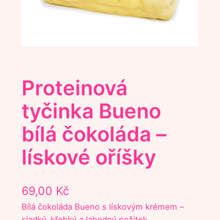
Proteinová
tyčinka Bueno
bílá čokoláda –
lískové oříšky
69,00
Kč
Bílá čokoláda Bueno s lískovým krémem –
sladký, křehký a lahodný požitek.