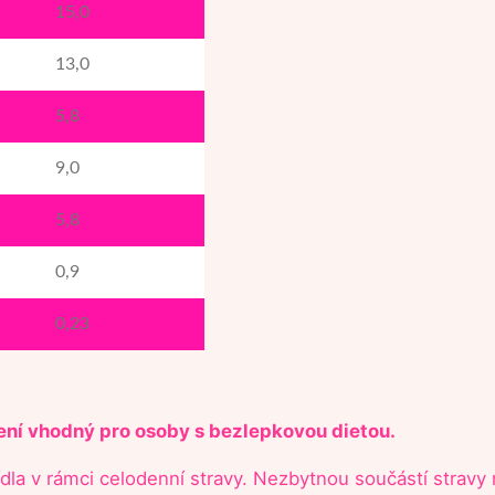
15,0
s
t
13,0
v
í
5,8
9,0
5,8
0,9
0,23
ení vhodný pro osoby s bezlepkovou dietou.
dla v rámci celodenní stravy. Nezbytnou součástí stravy mu