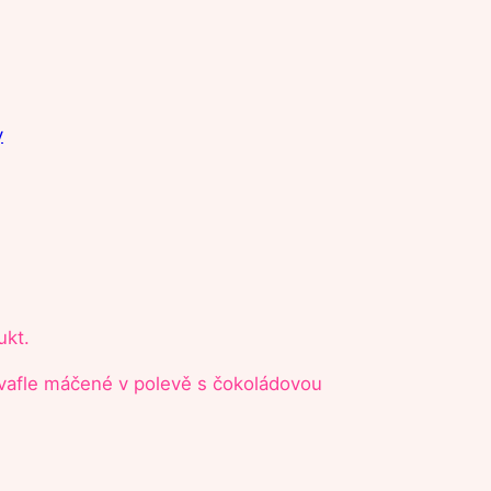
y
ukt.
u vafle máčené v polevě s čokoládovou