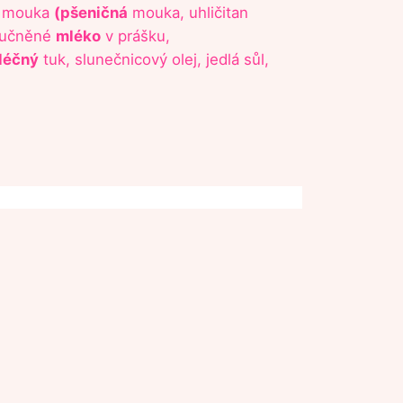
mouka
(pšeničná
mouka, uhličitan
dtučněné
mléko
v prášku,
léčný
tuk, slunečnicový olej, jedlá sůl,