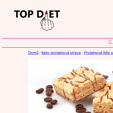
Přeskočit
na
obsah
O
Domů
/
Keto-proteinová strava
/
Proteinové jídlo 