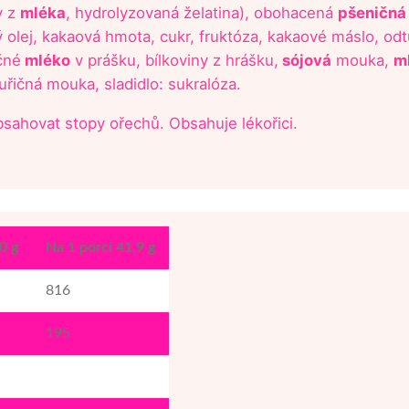
s
y z
mléka
, hydrolyzovaná želatina), obohacená
pšeničná
p
vý olej, kakaová hmota, cukr, fruktóza, kakaové máslo, o
ř
čné
mléko
v prášku, bílkoviny z hrášku,
sójová
mouka,
m
í
uřičná mouka, sladidlo: sukralóza.
c
h
ahovat stopy ořechů. Obsahuje lékořici.
u
t
í
:
m
o
0 g
Na 1 porci 41,9 g
c
c
816
a
195
m
n
o
ž