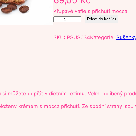
Křupavé vafle s příchutí mocca.
P
Přidat do košíku
r
o
SKU:
PSUS034
Kategorie:
Sušenk
t
e
i
n
o
v
é
u si můžete dopřát v dietním režimu. Velmi oblíbený prod
v
a
proloženy krémem s mocca příchutí. Ze spodní strany jso
f
l
e