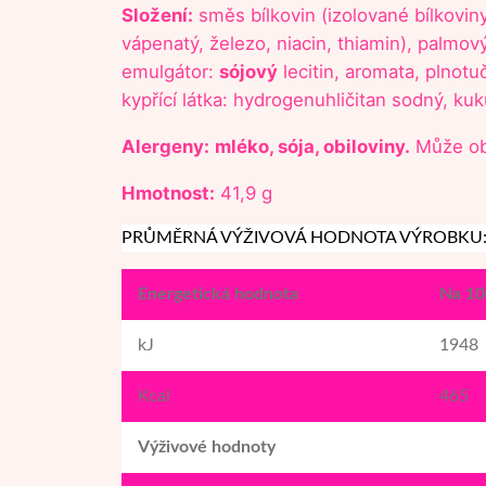
Složení:
směs bílkovin (izolované bílkovin
vápenatý, železo, niacin, thiamin), palmo
emulgátor:
sójový
lecitin, aromata, plnotu
kypřící látka: hydrogenuhličitan sodný, kuk
Alergeny:
mléko, sója, obiloviny.
Může obs
Hmotnost:
41,9 g
PRŮMĚRNÁ VÝŽIVOVÁ HODNOTA VÝROBKU
Energetická hodnota
Na 10
kJ
1948
Kcal
465
Výživové hodnoty