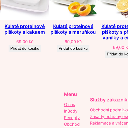
Kulaté proteinové
Kulaté proteinové
Kulaté prot
piškoty s kakaem
piškoty s meruňkou
piškoty s p
vanilky a c
69,00
Kč
69,00
Kč
69,00
K
Přidat do košíku
Přidat do košíku
Přidat do k
Menu
Služby zákazní
O nás
Obchodní podmínk
InBody
Zásady ochrany os
Recepty
Reklamace a vrácen
Obchod