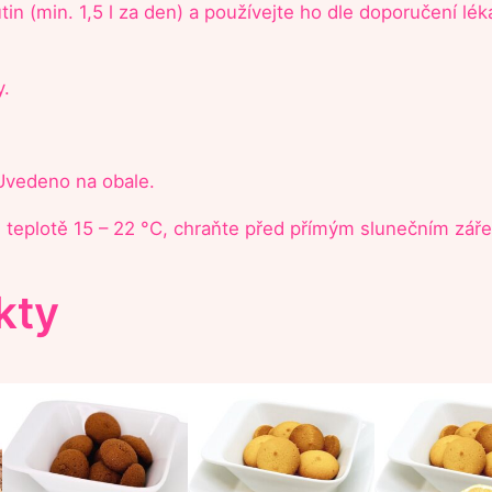
in (min. 1,5 l za den) a používejte ho dle doporučení lék
y.
vedeno na obale.
 teplotě 15 – 22 °C, chraňte před přímým slunečním zář
kty