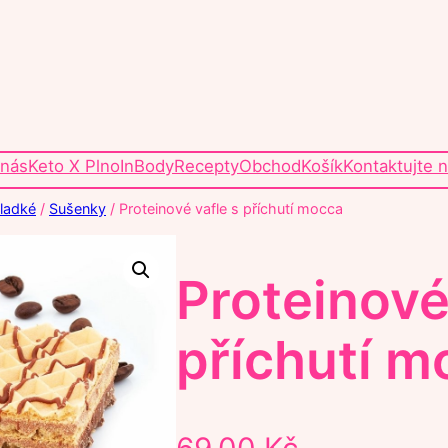
 nás
Keto X Plno
InBody
Recepty
Obchod
Košík
Kontaktujte 
sladké
/
Sušenky
/ Proteinové vafle s příchutí mocca
Proteinové
příchutí m
69,00
Kč