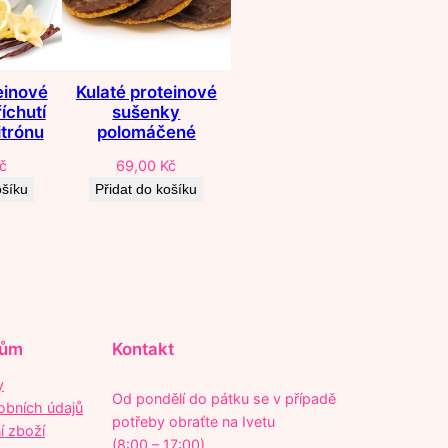
einové
Kulaté proteinové
říchutí
sušenky
itrónu
polomáčené
č
69,00
Kč
ošíku
Přidat do košíku
kům
Kontakt
y
Od pondělí do pátku se v případě
obních údajů
potřeby obraťte na Ivetu
í zboží
(8:00 – 17:00)