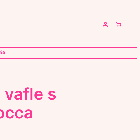
nás
 vafle s
occa