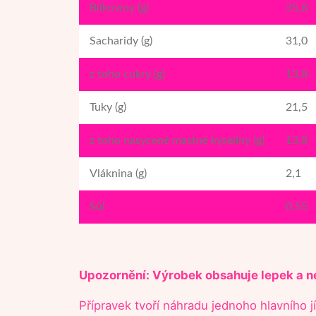
Bílkoviny (g)
35,8
Sacharidy (g)
31,0
z toho cukry (g)
13,8
Tuky (g)
21,5
z toho nasycené mastné kyseliny (g)
13,8
Vláknina (g)
2,1
Sůl
0,55
Upozornění: Výrobek obsahuje lepek a n
Přípravek tvoří náhradu jednoho hlavního jí