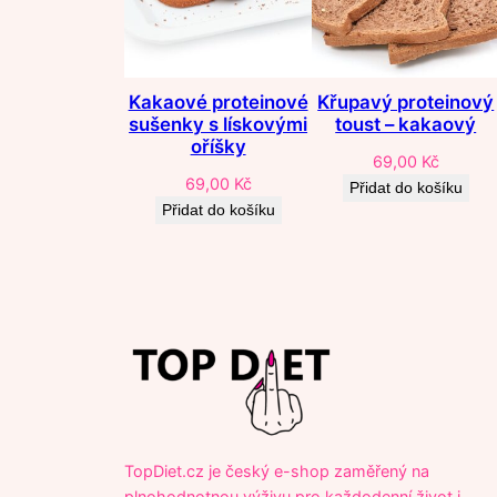
Kakaové proteinové
Křupavý proteinový
sušenky s lískovými
toust – kakaový
oříšky
69,00
Kč
69,00
Kč
Přidat do košíku
Přidat do košíku
TopDiet.cz je český e-shop zaměřený na
plnohodnotnou výživu pro každodenní život i